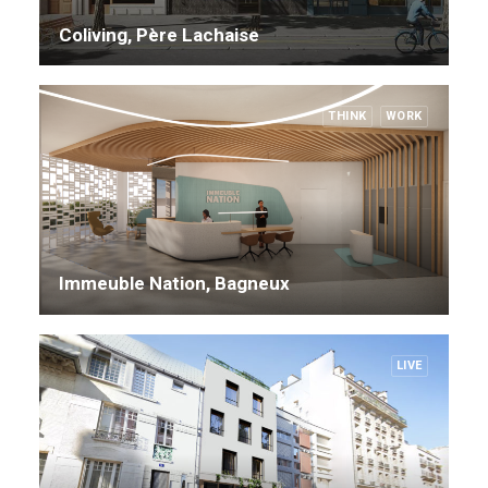
Coliving, Père Lachaise
THINK
WORK
Immeuble Nation, Bagneux
LIVE