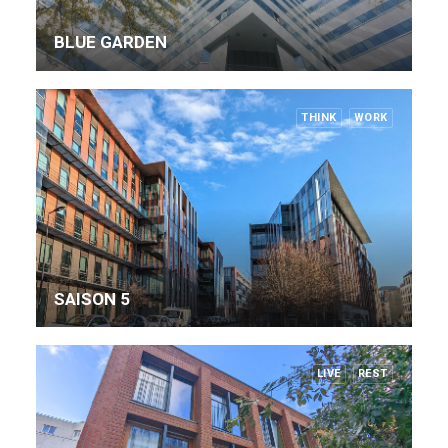
BLUE GARDEN
THINK
WORK
SAISON 5
LIVE
REST