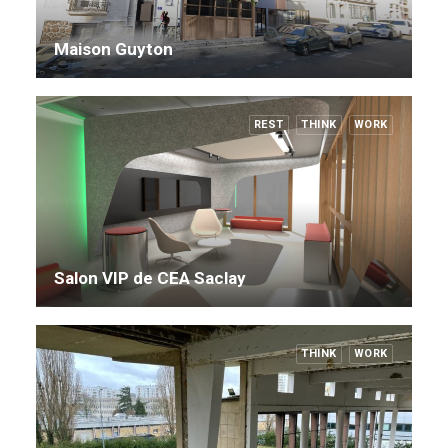
Maison Guyton
REST
THINK
WORK
Salon VIP de CEA Saclay
THINK
WORK