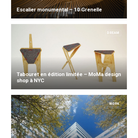
Escalier monumental – 10 Grenelle
DREAM
Tabouret en édition limitée – MoMa design
shop à NYC
WORK