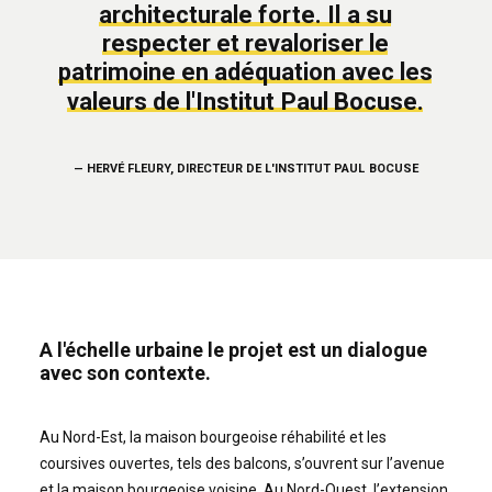
architecturale
forte.
Il
a
su
respecter
et
revaloriser
le
patrimoine
en
adéquation
avec
les
valeurs
de
l'Institut
Paul
Bocuse.
—
HERVÉ
FLEURY,
DIRECTEUR
DE
L'INSTITUT
PAUL
BOCUSE
A l'échelle urbaine le projet est un dialogue
avec son contexte.
Au Nord-Est, la maison bourgeoise réhabilité et les
coursives ouvertes, tels des balcons, s’ouvrent sur l’avenue
et la maison bourgeoise voisine. Au Nord-Ouest, l’extension