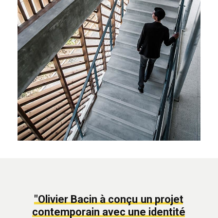
"Olivier
Bacin
à
conçu
un
projet
contemporain
avec
une
identité