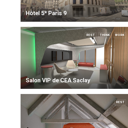
Hôtel 5* Paris 9
REST
THINK
WORK
Salon VIP de CEA Saclay
REST