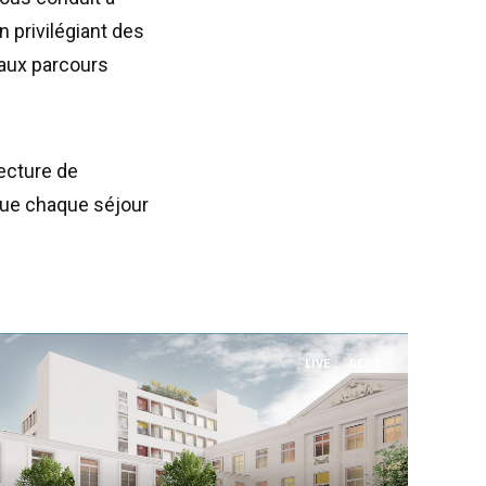
 privilégiant des
 aux parcours
tecture de
r que chaque séjour
LIVE
REST