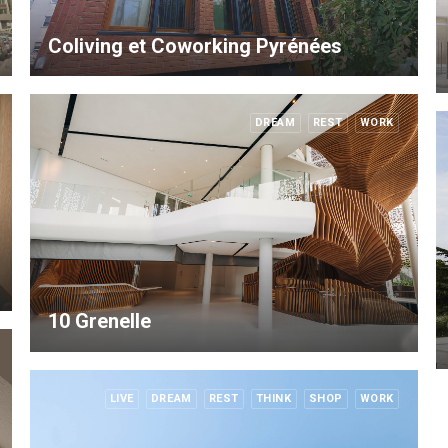
Coliving et Coworking Pyrénées
DREAM
REST
WORK
10 Grenelle
LIVE
DREAM
REST
THINK
SHOP
WORK