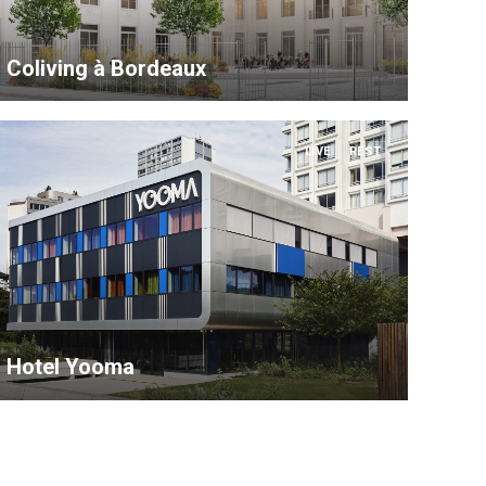
Coliving à Bordeaux
LIVE
REST
Hotel Yooma