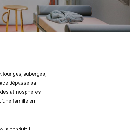
s, lounges, auberges,
space dépasse sa
s des atmosphères
d’une famille en
 nous conduit à