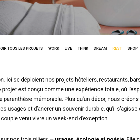
OIR TOUS LES PROJETS
WORK
LIVE
THINK
DREAM
REST
SHOP
on. Ici se déploient nos projets hôteliers, restaurants, bar
e projet est conçu comme une expérience totale, où l’e
ne parenthèse mémorable. Plus qu’un décor, nous créon
es usages et d’ancrer un souvenir durable, qu’il s’agisse 
 couple venu vivre un week-end d’exception.
sur nos trois piliers —
usages, écologie et poésie
. Elle